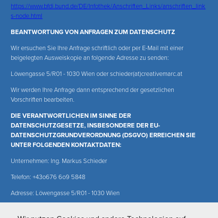
https://www.bfdi.bund.de/DE/Infothek/Anschriften_Links/anschriften_link
s-node.html
BEANTWORTUNG VON ANFRAGEN ZUM DATENSCHUTZ
Wir ersuchen Sie Ihre Anfrage schriftlich oder per E-Mail mit einer
beigelegten Ausweiskopie an folgende Adresse zu senden:
Löwengasse 5/R01 - 1030 Wien oder schieder(at)creativemarc.at
Wir werden Ihre Anfrage dann entsprechend der gesetzlichen
Vorschriften bearbeiten.
DIE VERANTWORTLICHEN IM SINNE DER
DATENSCHUTZGESETZE, INSBESONDERE DER EU-
DATENSCHUTZGRUNDVERORDNUNG (DSGVO) ERREICHEN SIE
UNTER FOLGENDEN KONTAKTDATEN:
Unternehmen: Ing. Markus Schieder
Telefon: +43o676 6o9 5848
Adresse: Löwengasse 5/R01 - 1030 Wien
E-Mail: schieder(at)creativemarc