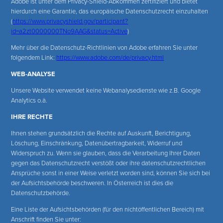
Adobe ist unter dem Privacy-Shield-Abkommen zertifiziert und bietet
hierdurch eine Garantie, das europäische Datenschutzrecht einzuhalten
(
https://www.privacyshield.gov/participant?
id=a2zt0000000TNo9AAG&status=Active
)
Mehr über die Datenschutz-Richtlinien von Adobe erfahren Sie unter
folgendem Link:
https://www.adobe.com/de/privacy.html
WEB-ANALYSE
Unsere Website verwendet keine Webanalysedienste wie z.B. Google
Analytics o.ä.
IHRE RECHTE
Ihnen stehen grundsätzlich die Rechte auf Auskunft, Berichtigung,
Löschung, Einschränkung, Datenübertragbarkeit, Widerruf und
Widerspruch zu. Wenn sie glauben, dass die Verarbeitung Ihrer Daten
gegen das Datenschutzrecht verstößt oder ihre datenschutzrechtlichen
Ansprüche sonst in einer Weise verletzt worden sind, können Sie sich bei
der Aufsichtsbehörde beschweren. In Österreich ist dies die
Datenschutzbehörde.
Eine Liste der Aufsichtsbehörden (für den nichtöffentlichen Bereich) mit
Anschrift finden Sie unter: